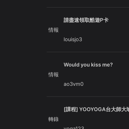
請盡速領取酷遊P卡
情報
louisjo3
Would you kiss me?
情報
ao3vm0
[課程] YOOYOGA台大師
轉錄
yoga123