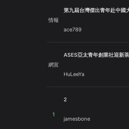
第九屆台灣傑出青年赴中國
情報
ace789
ASES亞太青年創業社迎新
網宣
HuLeeYa
2
1
jamesbone