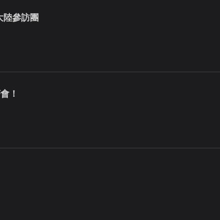
大陸參訪團
茶會！