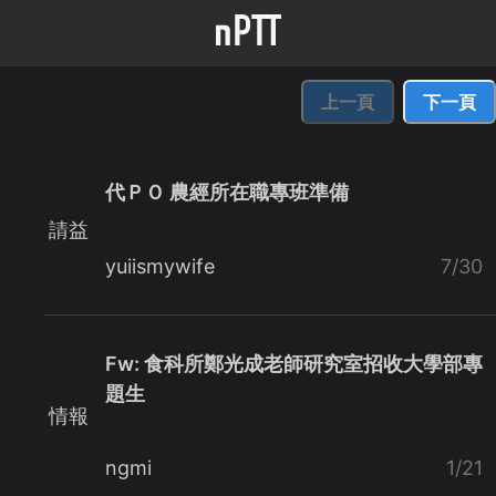
上一頁
下一頁
代ＰＯ 農經所在職專班準備
請益
yuiismywife
7/30
Fw: 食科所鄭光成老師研究室招收大學部專
題生
情報
ngmi
1/21