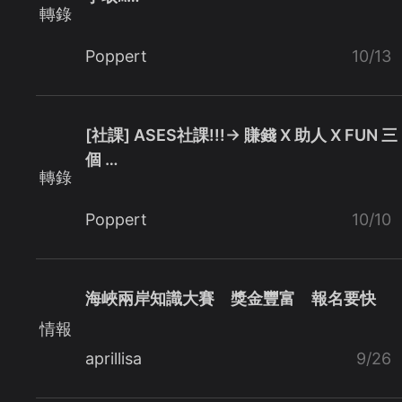
轉錄
Poppert
10/13
[社課] ASES社課!!!→ 賺錢 X 助人 X FUN 三
個 …
轉錄
Poppert
10/10
海峽兩岸知識大賽 獎金豐富 報名要快
情報
aprillisa
9/26