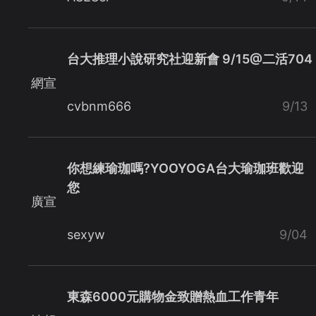
台大推理小說研究社迎新會 9/15@二活704
網宣
cvbnm666
9/13
你想練瑜珈嗎?YOOYOGA台大瑜珈班歡迎
您
廣宣
sexyw
9/04
東森6000元購物金致贈熱血工作青年