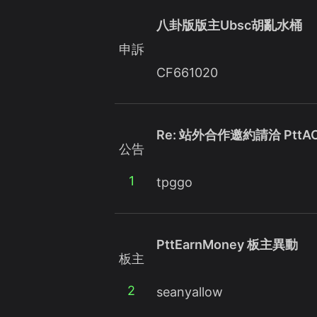
八卦版版主Ubsc胡亂水桶
申訴
CF661020
Re: 站外合作邀約請洽 PttA
公告
1
tpggo
PttEarnMoney 板主異動
板主
2
seanyallow