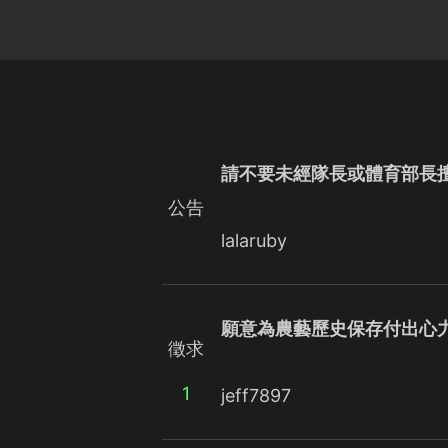
請不要未經隊長或體育部長
公告
lalaruby
願意為農藝歷史保存付出心
徵求
1
jeff7897