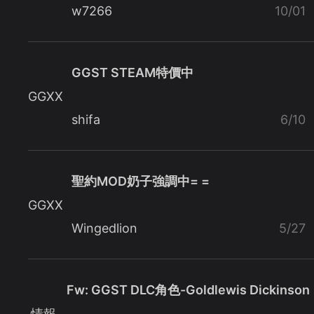
w7266
10/01
GGST STEAM特價中
GGXX
shifa
6/10
聖約MOD奶子強調中= =
GGXX
Wingedlion
5/27
Fw: GGST DLC角色-Goldlewis Dickinson
情報