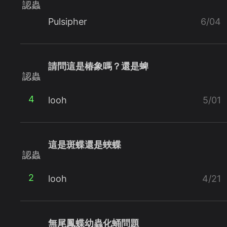
認蟲
Pulsipher
6/04
請問這是椿象嗎？還是蜱
認蟲
4
looh
5/01
這是斑蝶還是蛺蝶
認蟲
2
looh
4/21
無尾鳳蝶幼蟲化蛹問題