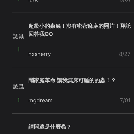
超級小的蟲蟲！沒有密密麻麻的照片！拜託
回答我QQ
認蟲
1
hxsherry
8/27
鬧家庭革命.讓我無床可睡的的蟲！？
認蟲
1
mgdream
7/01
請問這是什麼蟲？