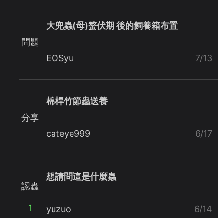
大兜蟲(母)螯伏期 後的飼養箱布置
問題
EOSyu
7/13
棉桿竹節蟲送養
分享
cateye999
6/17
想請問這是什麼蟲
認蟲
1
yuzuo
6/14