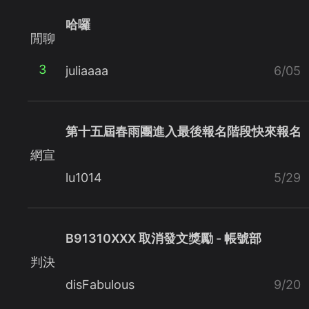
哈囉
閒聊
3
juliaaaa
6/05
第十五屆春雨團進入最後報名階段快來報名
網宣
lu1014
5/29
B91310XXX 取消發文獎勵 - 帳號部
判決
disFabulous
9/20