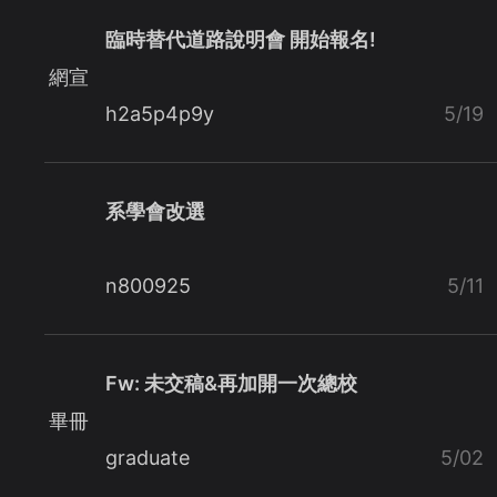
臨時替代道路說明會 開始報名!
網宣
h2a5p4p9y
5/19
系學會改選
n800925
5/11
Fw: 未交稿&再加開一次總校
畢冊
graduate
5/02