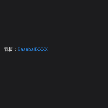
看板：
BaseballXXXX