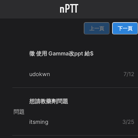
上一頁
下一頁
徵 使用 Gamma改ppt 給$
udokwn
7/12
想請教藥劑問題
問題
itsming
3/25