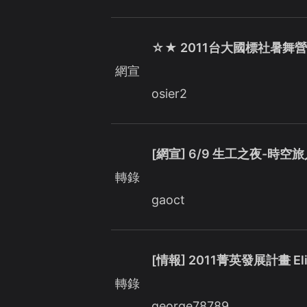
☆★ 2011台大國標社暑舞
網宣
osier2
[網宣] 6/9 生工之夜-時空
轉錄
gaoct
[情報] 2011菁英發展計畫 Elit
轉錄
george78789