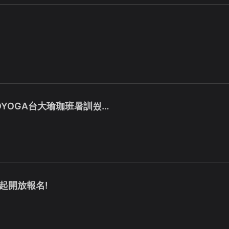
OYOGA台大瑜珈班暑訓씠…
日起開放報名!