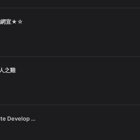
營網宣★☆
旅人之雞
e Develop …