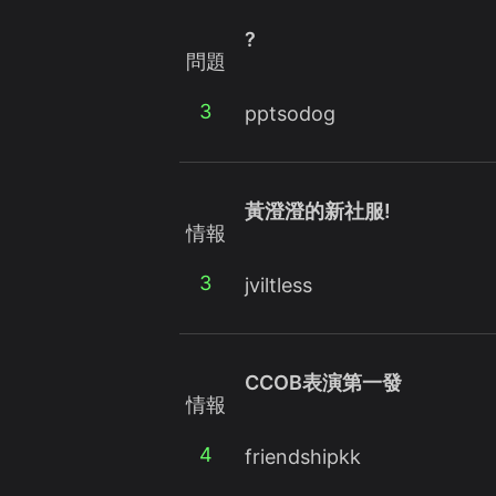
?
問題
3
pptsodog
黃澄澄的新社服!
情報
3
jviltless
CCOB表演第一發
情報
4
friendshipkk