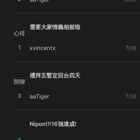
需要大家情義相挺啦
心得
1
xvincentx
7/16
禮拜五暫定回台四天
閒聊
3
aaTiger
7/10
Nipon!!!16強達成!