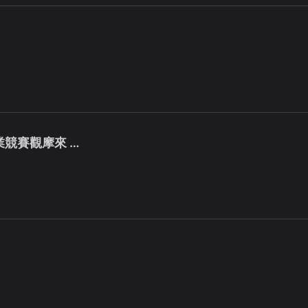
競賽觀摩來 …