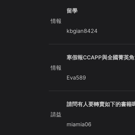
留學
情報
kbgian8424
寒假報CCAPP與全國菁英
情報
Eva589
請問有人要轉賣如下的書籍嗎
請益
miamia06