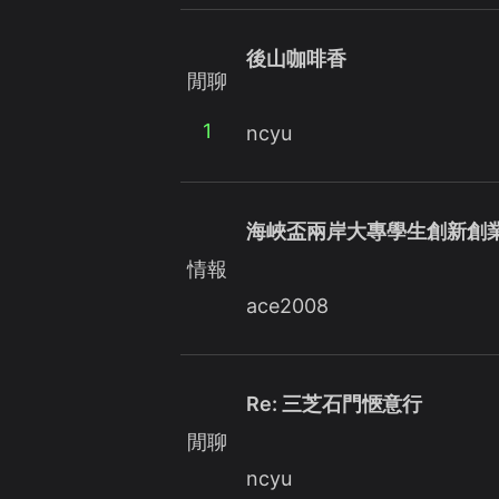
後山咖啡香
閒聊
1
ncyu
海峽盃兩岸大專學生創新創業
情報
ace2008
Re: 三芝石門愜意行
閒聊
ncyu