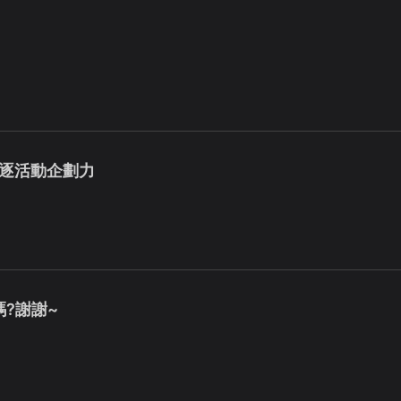
角逐活動企劃力
?謝謝~