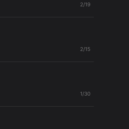
2/19
2/15
1/30