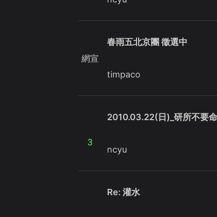
春雨五北京團 徵選中
網宣
timpaco
2010.03.22(日)_研所不
3
ncyu
Re: 灌水