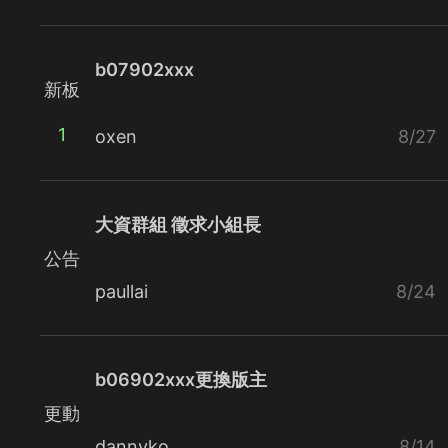
b07902xxx
新板
1
oxen
8/27
大資群組 徵求小組長
公告
paullai
8/24
b06902xxx更換版主
更動
dannyko
8/14