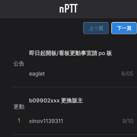
上一頁
下一頁
即日起開板/看板更動事宜請 po 板
公告
eaglet
6/05
b09902xxx 更換版主
更動
1
xinov1139311
9/10