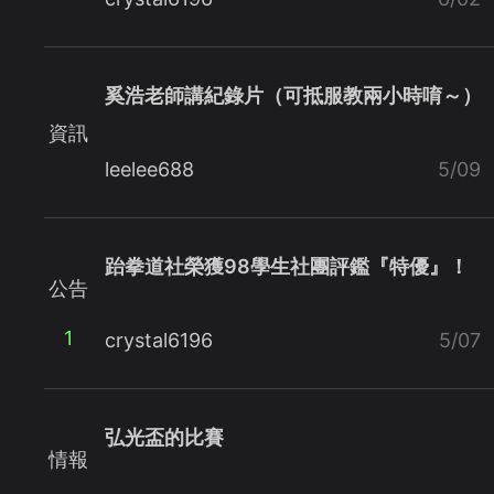
奚浩老師講紀錄片（可抵服教兩小時唷～）
資訊
leelee688
5/09
跆拳道社榮獲98學生社團評鑑『特優』！
公告
1
crystal6196
5/07
弘光盃的比賽
情報