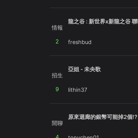
龍之谷 : 新世界x新龍之谷 
情報
2
freshbud
亞姐 - 未央歌
招生
9
lithin37
原來迴廊的銀幣可能掉2個!?
閒聊
4
tonychen01