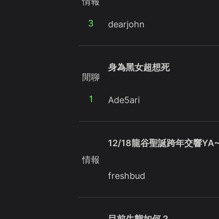
情報
3
dearjohn
身為黑女超想死
閒聊
1
Ade5ari
12/18龍谷聖誕跨年交響YA
情報
freshbud
目前生態如何？