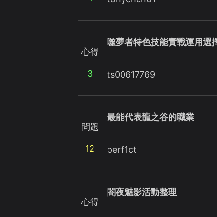
噬夢者特色技能實戰運用選
心得
3
ts00617769
最能代表龍之谷的職業
問題
12
perf1ct
闇夜魅影活動整理
心得