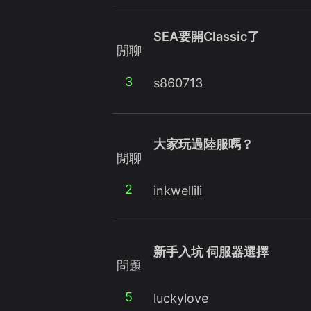
SEA要開Classic了
閒聊
3
s860713
大家玩過陸服嗎？
閒聊
2
inkwellili
新手入坑 伺服器選擇
問題
5
luckylove