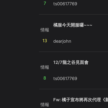
7
ts00617769
橘服今天開服囉~~~
情報
13
dearjohn
12/7龍之谷見面會
情報
8
ts00617769
Fw: 橘子宣布將再次代理《新龍
情報