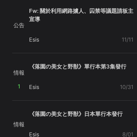
Fw: 關於利用網路擄人、囚禁等議題請板主
宣導
公告
Esis
11/11
《落園の美女と野獣》單行本第3集發行
情報
1
Esis
10/31
《落園の美女と野獣》日本單行本發行
情報
Esis
8/01