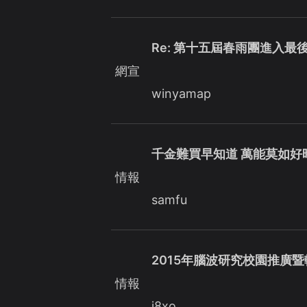
Re: 第十五屆春雨團進入
網宣
winyamap
千金難買早知道 萬能莫如好
情報
samfu
2015年腦波研究校園推廣
情報
j8xo