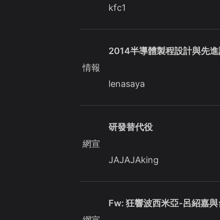
kfc1
2014半導體製程設計與先
情報
lenasaya
研發替代役
網宣
JAJAJAking
Fw: 狂響波西米亞-呂紹嘉
網宣