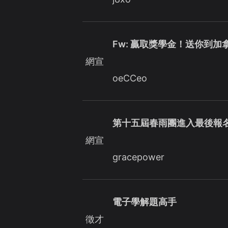
Fw: 贏取獎學金！送你到
網宣
oeCCeo
第十五屆春雨團進入最後報
網宣
gracepower
電子學解題高手
徵才