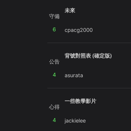
未來
守備
6
cpacg2000
背號對照表 (確定版)
公告
4
asurata
一些教學影片
心得
4
jackielee