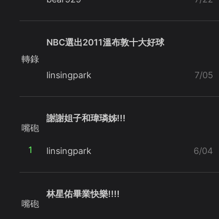
NBC選出2011溫布敦十大好球
轉錄
linsingpark
7/05
謝謝姐子和瑋璘姊!!!
嘴砲
1
linsingpark
6/04
林星佑畢業快樂!!!!
嘴砲