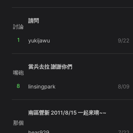
請問
討論
1
yukijawu
9/22
當兵去拉 謝謝你們
嘴砲
8
linsingpark
8/09
南區營新 2011/8/15 一起來唷~~
那個
bear929
7/22