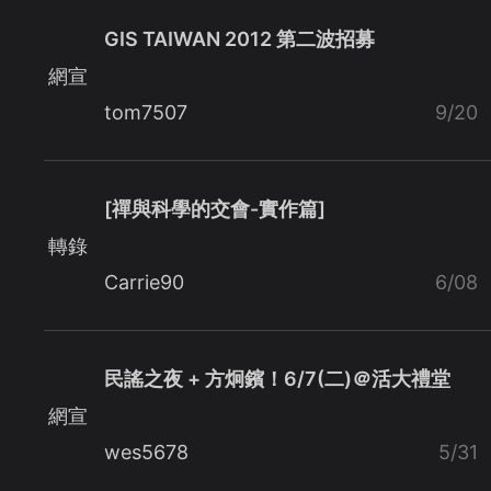
GIS TAIWAN 2012 第二波招募
網宣
tom7507
9/20
[禪與科學的交會-實作篇]
轉錄
Carrie90
6/08
民謠之夜 + 方炯鑌！6/7(二)＠活大禮堂
網宣
wes5678
5/31