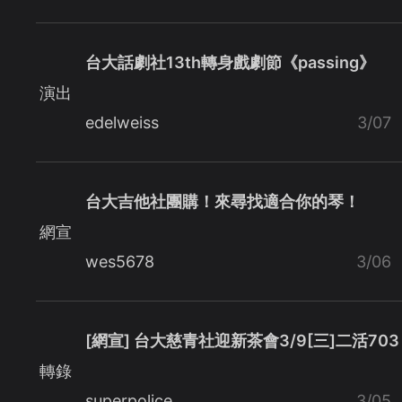
台大話劇社13th轉身戲劇節《passing》
演出
edelweiss
3/07
台大吉他社團購！來尋找適合你的琴！
網宣
wes5678
3/06
[網宣] 台大慈青社迎新茶會3/9[三]二活703
轉錄
superpolice
3/05