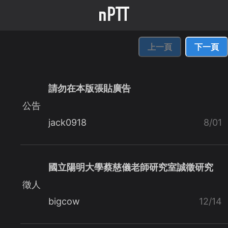
上一頁
下一頁
請勿在本版張貼廣告
公告
jack0918
8/01
國立陽明大學蔡慈儀老師研究室誠徵研究
徵人
bigcow
12/14