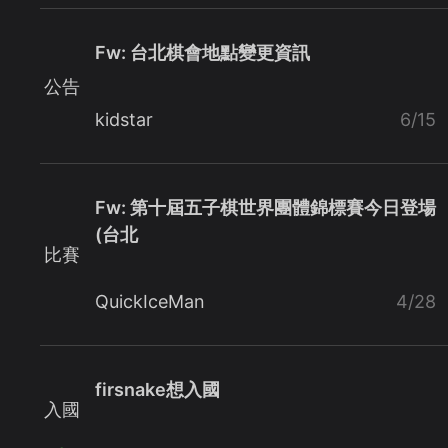
Fw: 台北棋會地點變更資訊
公告
kidstar
6/15
Fw: 第十屆五子棋世界團體錦標賽今日登場
(台北
比賽
QuickIceMan
4/28
firsnake想入國
入國