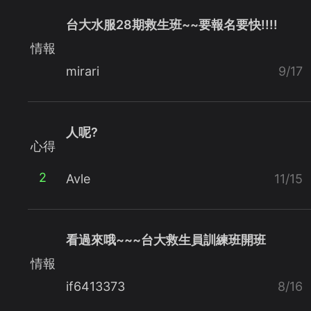
台大水服28期救生班~~要報名要快!!!!
情報
mirari
9/17
人呢?
心得
2
Avle
11/15
看過來哦~~~台大救生員訓練班開班
情報
if6413373
8/16