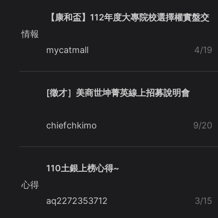
【康和盃】112年度大專院校選擇權實盤交
情報
mycatmall
4/19
[徵才］美商世坤菁英線上招募說明會
chiefchkimo
9/20
110土銀上榜心得~
心得
aq2272353712
3/15