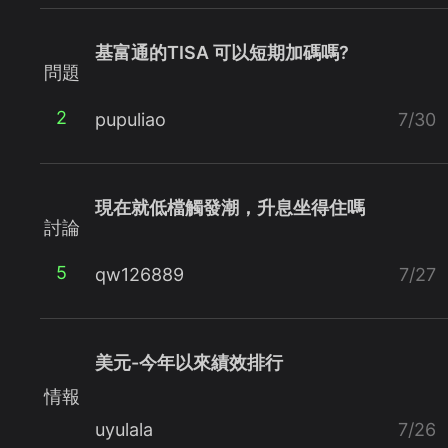
基富通的TISA 可以短期加碼嗎?
問題
2
pupuliao
7/30
現在就低檔觸發潮，升息坐得住嗎
討論
5
qw126889
7/27
美元-今年以來績效排行
情報
uyulala
7/26