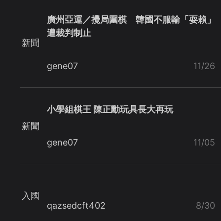
廣州亞運／攪局圍棋 韓國不服輸「耍賴」
遭裁判制止
新聞
gene07
11/26
小學組棋王 陳正勳玩具長大再玩
新聞
gene07
11/05
入國
qazsedcft402
8/30