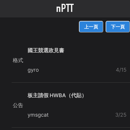
上一頁
下一頁
國王競選政見書
格式
gyro
4/15
板主請假 HWBA（代貼）
公告
ymsgcat
3/25