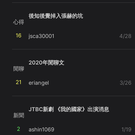
後知後覺掉入張赫的坑
心得
16
jsca30001
4/28
2020年閒聊文
閒聊
21
eriangel
3/26
JTBC新劇 《我的國家》出演消息
新聞
2
ashin1069
1/19