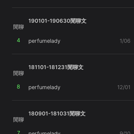
190101-190630閒聊文
閒聊
4
perfumelady
1/06
181101-181231閒聊文
閒聊
8
perfumelady
12/01
180901-181031閒聊文
閒聊
7
perfumelady
9/10