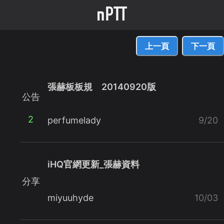
上一頁
下一頁
張赫板板規 20140920版
公告
2
perfumelady
9/20
iHQ官網更新_張赫資料
分享
miyuuhyde
10/03