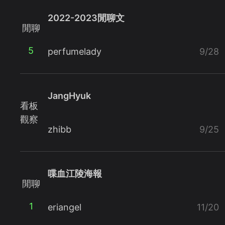
2022-2023閒聊文
閒聊
5
perfumelady
9/28
JangHyuk
看板
觀察
zhibb
9/25
喋血江陵海報
閒聊
1
eriangel
11/20