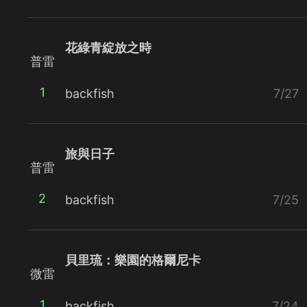
花綠青綻放之時
普雷
1
backfish
7/27
旅與日子
普雷
2
backfish
7/25
貝里琉：樂園的格爾尼卡
微雷
1
backfish
7/24