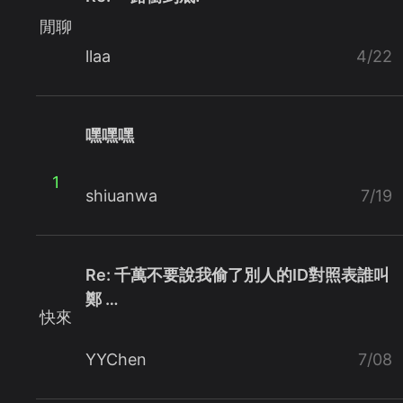
閒聊
llaa
4/22
嘿嘿嘿
1
shiuanwa
7/19
Re: 千萬不要說我偷了別人的ID對照表誰叫
鄭 …
快來
YYChen
7/08