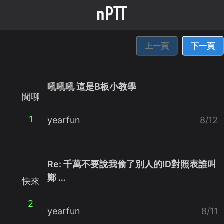
上一頁
下一頁
吼吼吼 這是B板小教學
閒聊
1
yearfun
8/12
Re: 千萬不要說我偷了別人的ID對照表誰叫
鄭 …
快來
2
yearfun
8/11