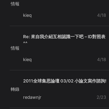
情報
kieq
4/18
Re: 來自我介紹互相認識一下吧－ID對照表
^^
情報
kieq
4/18
2011全球集思論壇 03/02 小論文寫作諮詢!
轉錄
redawnjr
2/23