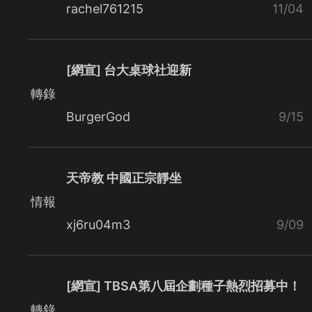
rachel761215
11/04
[網宣] 台大桌球社迎新
轉錄
BurgerGod
9/15
天帝教 中國正宗靜坐
情報
xj6ru04m3
9/09
[網宣] TBSA第八屆企劃種子熱烈招募中！
轉錄