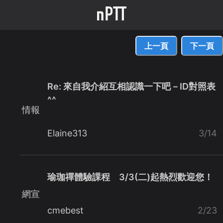
上一頁
下一頁
Re: 來自我介紹互相認識一下吧－ID對照表
^^
情報
Elaine313
3/14
瑜珈禪體驗課程 3/3(二)起熱烈歡迎您！
網宣
cmebest
2/23