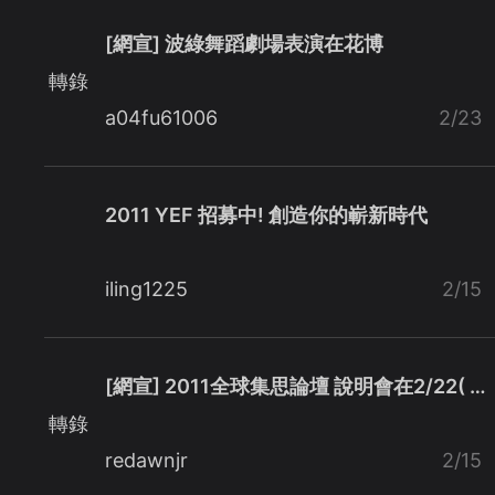
[網宣] 波綠舞蹈劇場表演在花博
轉錄
a04fu61006
2/23
2011 YEF 招募中! 創造你的嶄新時代
iling1225
2/15
[網宣] 2011全球集思論壇 說明會在2/22( …
轉錄
redawnjr
2/15