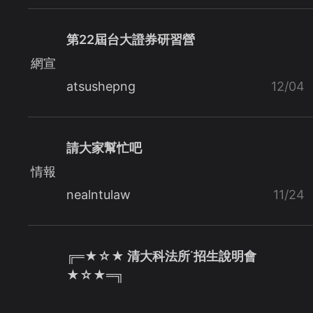
第22屆台大證券研習營
網宣
atsushepng
12/04
請大家幫忙吧
情報
nealntulaw
11/24
╔═★☆★ 清大科法所˙招生說明會
★☆★═╗