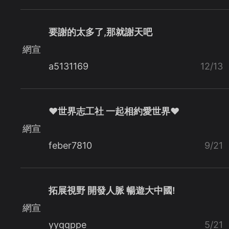
要謝的太多了,那就謝天吧
網宣
a5131169
12/13
♥世界志工社 一起相約愛世界♥
網宣
feber7810
9/21
拓展視野 開發人脈 暢遊大中國!
網宣
yyqqppe
5/21