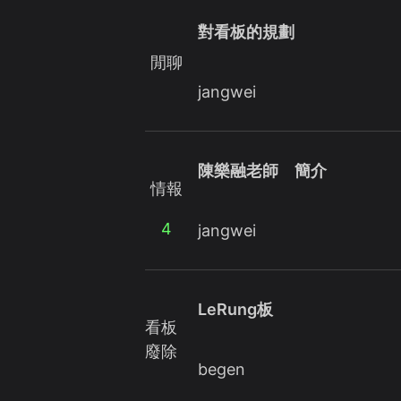
對看板的規劃
閒聊
jangwei
陳樂融老師 簡介
情報
4
jangwei
LeRung板
看板
廢除
begen