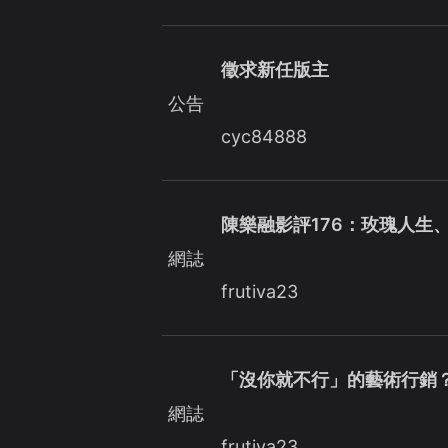
徵求新任版主
公告
cyc84888
陳樂融影評176：玫瑰人生
網誌
frutiva23
「沒你就不行」的藝術行銷
網誌
frutiva23