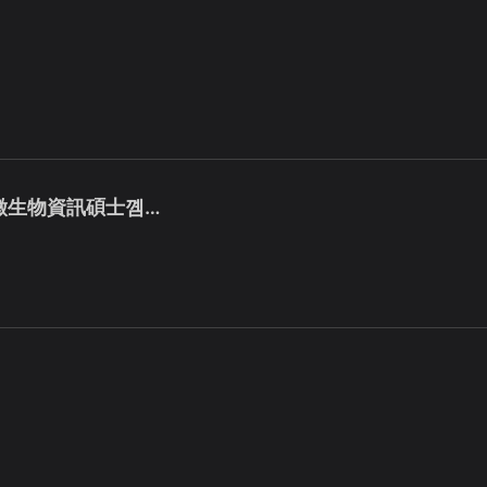
系徵生物資訊碩士꼠…