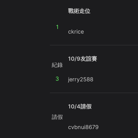
戰術走位
1
ckrice
10/9友誼賽
紀錄
3
jerry2588
10/4請假
請假
cvbnui8679