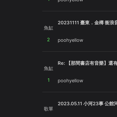
20231111 臺東．金樽 衝
魚缸
2
poohyellow
Re: 【那間書店有音樂】還
魚缸
1
poohyellow
2023.05.11 小河23事 公
歌單