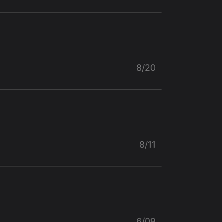
8/20
8/11
6/09