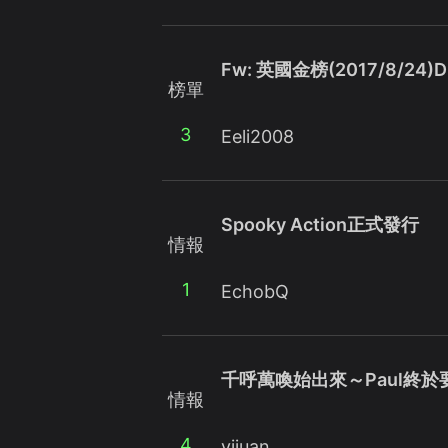
Fw: 英國金榜(2017/8/24)Du
榜單
3
Eeli2008
Spooky Action正式發行
情報
1
EchobQ
千呼萬喚始出來～Paul終
情報
4
yijuan