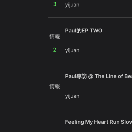
3
yijuan
Paul的EP TWO
情報
2
yijuan
Paul專訪 @ The Line of Bes
情報
yijuan
Feeling My Heart Run Slo