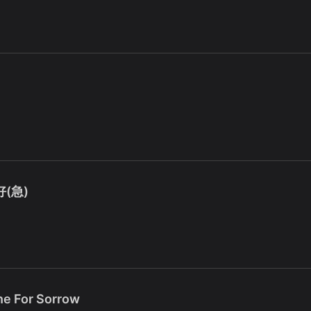
(急)
e For Sorrow