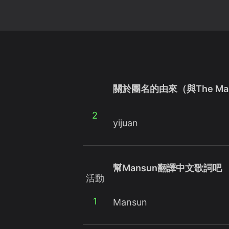
關於團名的由來（與The Man 
2
yijuan
幫Mansun翻譯中文歌詞吧
活動
1
Mansun