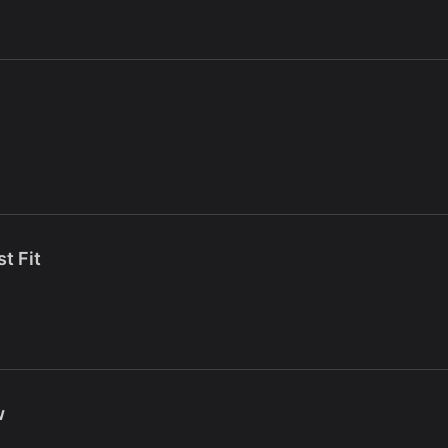
t Fit
w