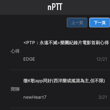
上一頁
下一頁
<PTP：永遠不滅>樂團紀錄片電影首刷心得
心得
EDGE
12/21
徵K歌app同好(西洋樂或搖滾為主,但不限)
閒聊
newHeart7
3/21