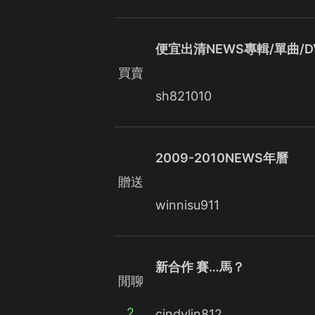
便宜出清NEWS專輯/單曲/D
買賣
sh821010
2009-2010NEWS年曆
贈送
winnisu911
新合作 賽…馬？
閒聊
2
cindylin812