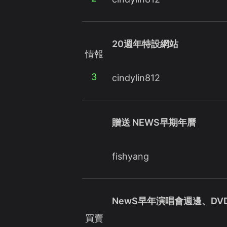
20週年特設網站
情報
3
cindylin812
贈送 NEWS早期年曆
fishyang
NewS早年演唱會週邊、DV
買賣