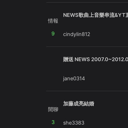
NEWS歌曲上音樂串流&YT
情報
9
cindylin812
贈送 NEWS 2007.0~2012
jane0314
加藤成亮結婚
閒聊
3
she3383