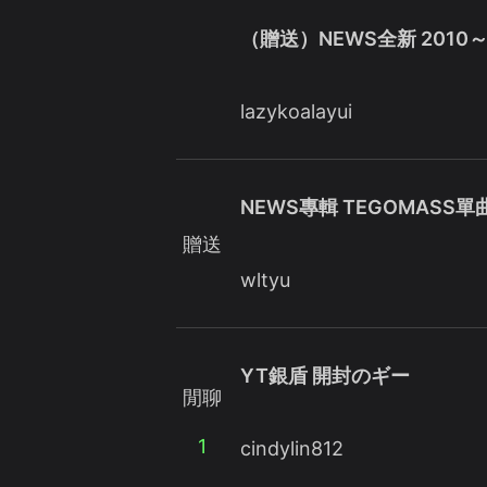
（贈送）NEWS全新 2010～
lazykoalayui
NEWS專輯 TEGOMASS單
贈送
wltyu
YT銀盾 開封のギー
閒聊
1
cindylin812