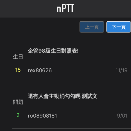
上一頁
下一頁
企管98級生日對照表!
生日
15
rex80626
11/19
還有人會主動消勾勾嗎 測試文
問題
2
ro08908181
9/01