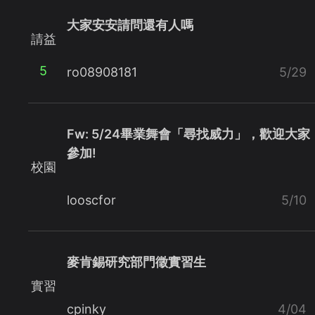
大家安安請問還有人嗎
請益
5
ro08908181
5/29
Fw: 5/24畢業舞會「尋找威力」，歡迎大家
參加!
校園
looscfor
5/10
麥肯錫研究部門徵實習生
實習
cpinky
4/04