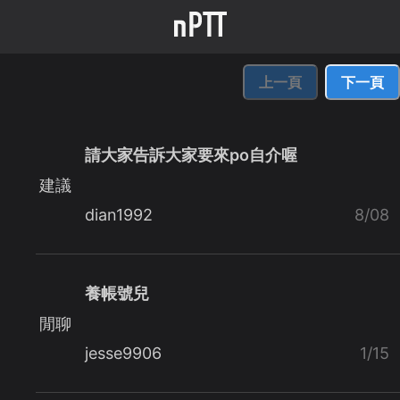
上一頁
下一頁
請大家告訴大家要來po自介喔
建議
dian1992
8/08
養帳號兒
閒聊
jesse9906
1/15