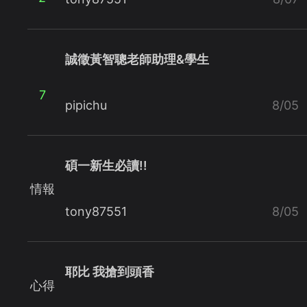
誠徵黃智聰老師助理&學生
7
pipichu
8/05
碩一新生必讀!!
情報
tony87551
8/05
耶比 我搶到頭香
心得