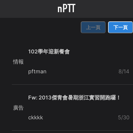
上一頁
下一頁
102學年迎新餐會
情報
pftman
8/14
Fw: 2013傑青會暑期浙江實習開跑囉！
廣告
ckkkk
5/30