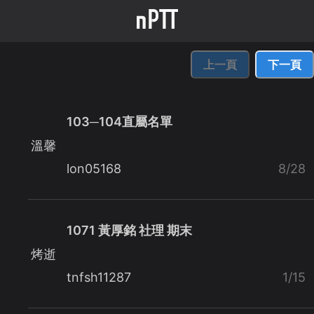
上一頁
下一頁
103─104直屬名單
溫馨
lon05168
8/28
1071 黃厚銘 社理 期末
烤逝
tnfsh11287
1/15