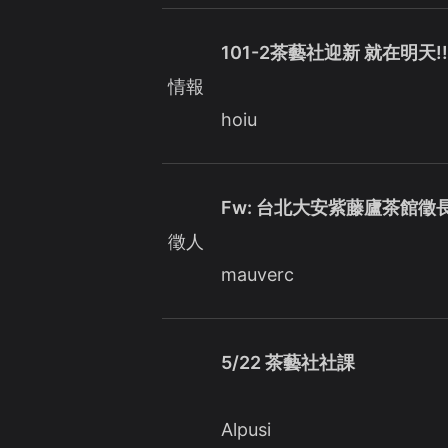
101-2茶藝社迎新 就在明天!
情報
hoiu
Fw: 台北大安紫藤廬茶館徵
徵人
mauverc
5/22 茶藝社社課
Alpusi