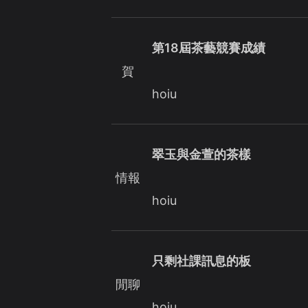
第18屆茶藝競賽成績
賀
hoiu
翠玉與金萱的茶樣
情報
hoiu
只剩社課訊息的板
閒聊
hoiu