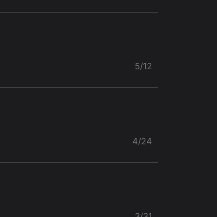
5/12
4/24
3/31