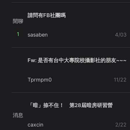
請問有FB社團嗎
閒聊
1
sasaben
4/03
Fw: 是否有台中大專院校攝影社的朋友~~~
Tprmpm0
11/22
「暗」捺不住！ 第28屆暗房研習營
消息
caxcin
2/22