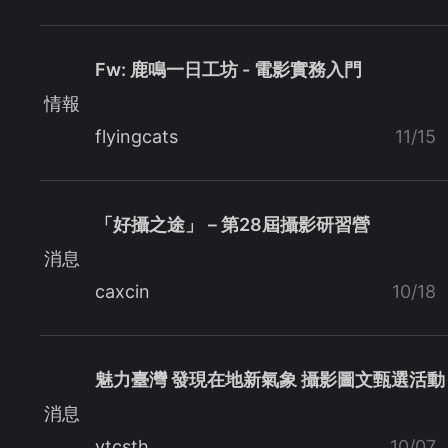
Fw: 鹿鳴一日工坊 - 電影實務入門
情報
flyingcats
11/15
「好攝之途」－第28屆攝影研習營
消息
caxcin
10/18
魅力臺灣 發現在地新氣象 攝影圖文甄選活動
消息
ytcsth
10/07