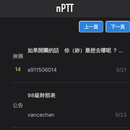
上一頁
下一頁
如果開團的話 你（妳）最想去哪呢 ？ ...
揪團
14
a911506014
9/21
98級幹部表
公告
vancechen
9/23