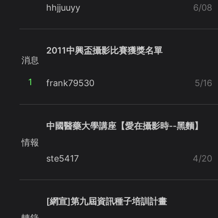
hhjjuuyy
6/08
2011中興盃攝影比賽獲獎名單
消息
1
frank79530
5/16
中國醫藥大學講座【愛在攝影時--黑麵】
情報
ste5417
4/20
[網宣]第九屆資訊種子培訓計畫
轉錄