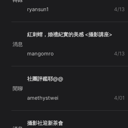
ryansun1
4/13
紅刺蝟，婚禮紀實的美感 <攝影講座>
消息
mangomro
4/13
社團評鑑耶@@
閒聊
amethystwei
4/01
攝影社迎新茶會