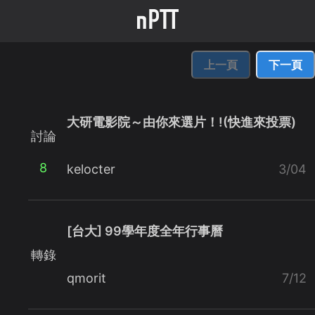
上一頁
下一頁
大研電影院～由你來選片！!(快進來投票)
討論
8
kelocter
3/04
[台大] 99學年度全年行事曆
轉錄
qmorit
7/12