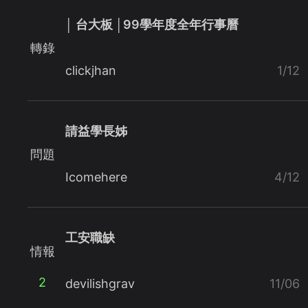
│ 台大板 │99學年度全年行事曆
轉錄
clickjhan
1/12
請益學長姊
問題
Icomehere
4/12
工安職缺
情報
2
devilishgrav
11/06