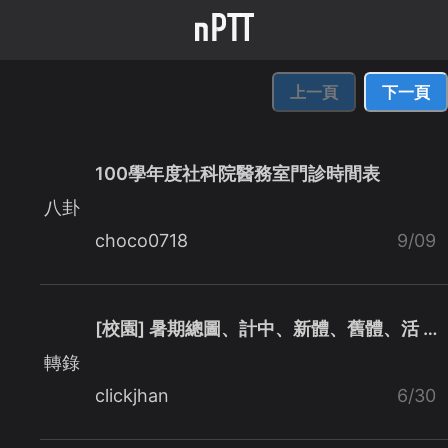
上一頁
下一頁
100學年度社科院醫務室門診時間表
八卦
choco0718
9/09
[校園] 暑期總圖、計中、新體、舊體、活 …
轉錄
clickjhan
6/30