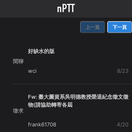
上一頁
下一頁
好缺水的版
閒聊
wci
8/23
Fw: 臺大圖資系吳明德教授榮退紀念徵文徵
物(請協助轉寄各屆
徵求
frank61708
4/20