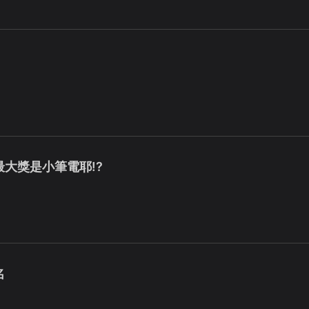
最大獎是小筆電耶!?
名