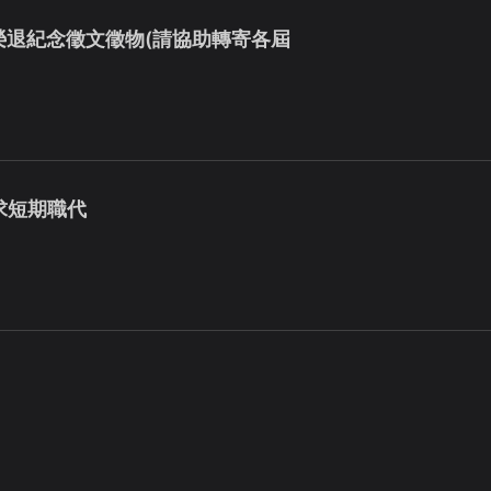
授榮退紀念徵文徵物(請協助轉寄各屆
求短期職代