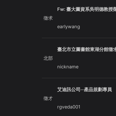
Fw: 臺大圖資系吳明德教
徵求
earlywang
臺北市立圖書館東湖分館徵
北部
nickname
艾迪訊公司─產品規劃專員
徵才
rgveda001