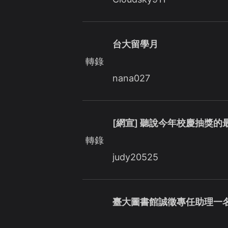
台大留學月
轉錄
nana027
[網宣] 聽說今年校慶抽獎的
轉錄
judy20525
臺大圖書館誠徵專任助理一