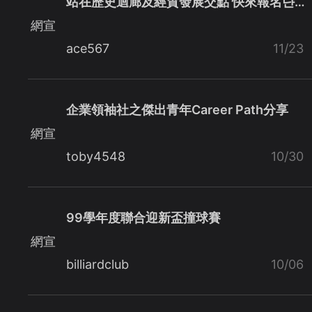
站在歷史迴廊及經貿發展交點 快來報名댠…
網宣
ace567
11/23
企業領袖社之傑出青年Career Path分享
網宣
toby4548
10/30
99學年度聯合迎新盃撞球賽
網宣
billiardclub
10/06