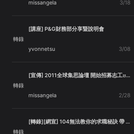
missangela
3/18
[講座] P&G財務部分享暨說明會
轉錄
yvonnetsu
3/08
[宣傳] 2011全球集思論壇 開始招募志工ꤠ…
轉錄
missangela
2/28
[轉錄][網宣] 104無法教你的求職秘訣 帶 …
轉錄