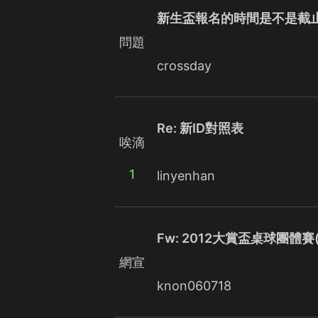
新生盃報名的時間是不是截止了
問題
crossday
Re: 新ID對照表
唉滴
1
linyenhan
Fw: 2012大賞盃桌球團體賽
網宣
knon060718