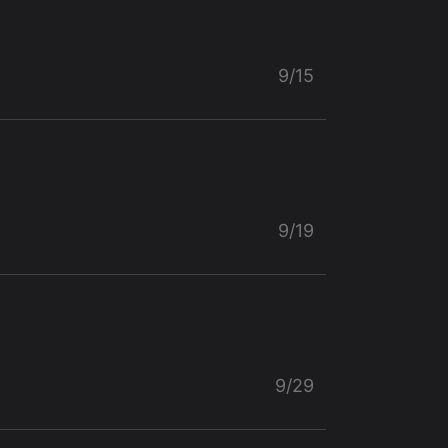
9/15
9/19
9/29